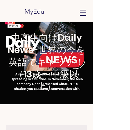
MyEdu
中高生向けDaily
News-世界の今を
英語でキャッチ！
（13歳〜中級以
上）